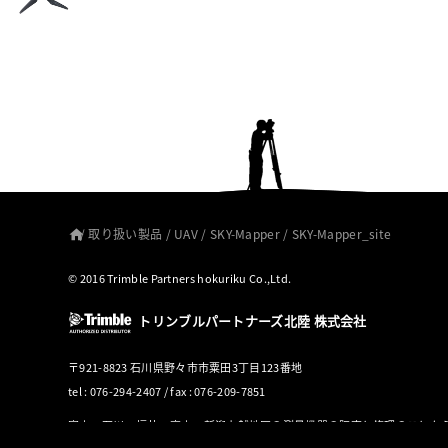
/
取り扱い製品
/
UAV
/
SKY-Mapper
/
SKY-Mapper_site
© 2016 Trimble Partners hokuriku Co.,Ltd.
トリンブルパートナーズ北陸 株式会社
〒921-8823 石川県野々市市粟田3丁目123番地
tel : 076-294-2407 / fax : 076-209-7851
富山・石川・福井・高山・新潟上越地区の測量機器の販売と修理のことな