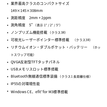
業界最高クラスのコンパクトサイズ
149×145×308mm
測距精度 2mm + 2ppm
測角精度 5”
（表示 1″ / 2″ / 5″）
ノンプリズム機能搭載
（クラス3R）
可視光レーザーポインター標準搭載
（クラス3R）
リチウムイオン・ダブルポケット・バッテリー
（ホッ
トスワップ可能）
QVGA反射型TFTタッチパネル
USBメモリスロット標準搭載
Bluetooth無線通信標準装備
（クラス1 長距離仕様）
IP55の対環境性能
+
Windows CE、efit
for M3標準搭載