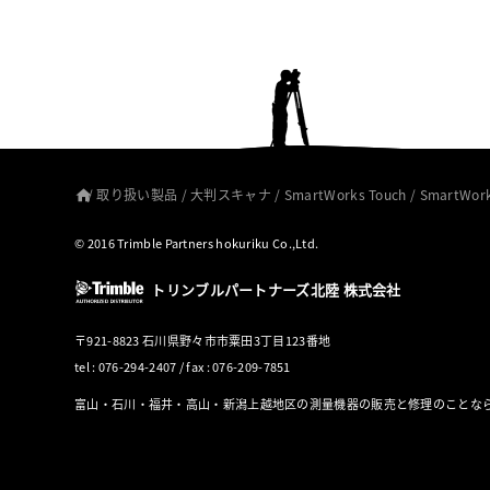
/
取り扱い製品
/
大判スキャナ
/
SmartWorks Touch
/
SmartWork
© 2016 Trimble Partners hokuriku Co.,Ltd.
トリンブルパートナーズ北陸 株式会社
〒921-8823 石川県野々市市粟田3丁目123番地
tel : 076-294-2407 / fax : 076-209-7851
富山・石川・福井・高山・新潟上越地区の測量機器の販売と修理のことな