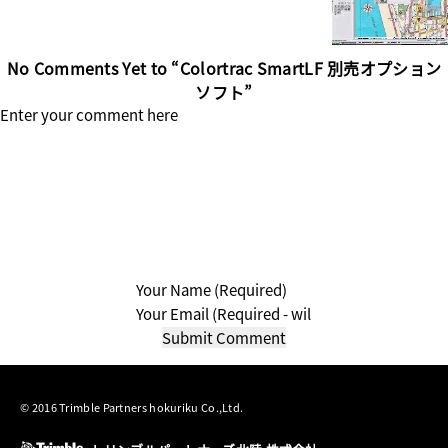
No Comments Yet to “Colortrac SmartLF 別売オプション
ソフト”
© 2016 Trimble Partners hokuriku Co.,Ltd.