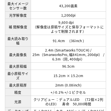
最大イメージ
43,200画素
センサー数
光学解像度
1,200dpi
9,600 dpi
補 間解像度
（解像度は原稿サイズと保存フォーマットに
よって制限されます）
最大読み取り
91.4cm (36inch )
幅
2.4m (Smartworks TOUCH) /
最大画像長
25m（SmarworksPro, 幅841mm, 200dpi） /
6.3m（同, 400dpi）
最大原稿幅
96.5cm
最小原稿サイ
15.2cm × 15.2cm
ズ
最大原稿厚
2mm (0.08inch)
精度
+/-0.1% +/-1 ピクセル
クリアビュー ：デュアルLED （72個×2列
光源
のLED） 寿命 50,000時間