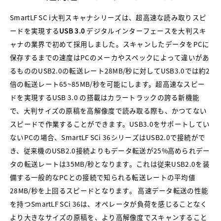
SmartLF SC i大判スキャナシリーズは、超高速な読み取りスピ
ードを実現する
USB 3.0
デジタルインターフェースを大判スキ
ャナの業界で初めて採用しました。スキャンしたデータをPCに
保存するまでの速度はPCのメーカやスペックによって違いがあ
るもののUSB2.0の転送レート28MB/秒に対してUSB3.0では約2
倍の転送レート65~85MB/秒を可能にします。超高速なスピー
ドを実現するUSB 3.0 の搭載はカラートラックの誇る新機能
で、大判サイズの原稿を高解像度で読み取る際も、かつてない
スピードで作業することができます。USB3.0をサポートしてい
ないPCの場合、SmartLF SCi 36シリーズはUSB2.0で接続がで
き、従来機のUSB2.0接続よりもデータ転送が25%高められデー
タの転送レートは35MB/秒となります。これは従来USB2.0を装
備する一般的なPCとの接続で知られる転送レートの平均値
28MB/秒を上回るスピードとなります。 高速データ転送の性能
を持つSmartLF SCi 36は、オペレータが負荷を感じることなく
より大きなサイズの原稿を、より高解像度でスキャンすること