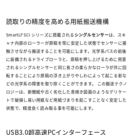
読取りの精度を高める用紙搬送機構
SmartLF SCi シリーズに搭載される
シングルセンサー
は、スキ
ャナ内部のローラーが原稿を常に安定した状態でセンサーに接
触させながら搬送することを可能にします。光学系パスの前後
に装備されるドライブローラと、原稿を押し上げるために用意
されるシングルセンサーと同じ長さの柔らかなローラが共に回
転することにより原稿の浮き上がりやしわによって起こる影な
どの光学系の障害を取り除くことができます。 この搬送テクノ
ロジーは、新聞紙や古く劣化した青焼き図面のようなデリケー
トで破損し易い用紙など用紙づまりを起こすことなく安定した
状態で、精度良く読み取る事を可能にします。
USB3.0超高速PCインターフェース