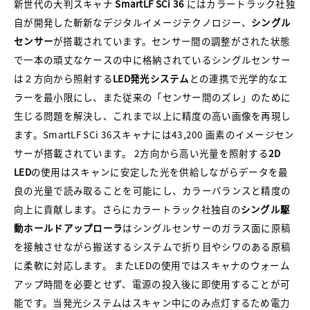
新世代の大判スキャナ
SmartLF SCi 36
にはカラートラック社独
自が開発した斬新なデジタルイメージテクノロジー、
シングル
センサー
が搭載されています。センサー間の調整がされた状態
で一本の頑丈なケースの中に格納されているシングルセンサー
は２方向から照射する
LED発光システム
との連携で光学的なエ
ラーを最小限にし、また従来の「センサー間のズレ」のために
生じる問題を解決し、これまで以上に精度の高い画像を再現し
ます。SmartLF SCi 36スキャナには43,200 画素のイメージセン
サーが搭載されています。 2方向から高い光量を照射する
2D
LED
の使用はスキャンに安定した光を供給しながらデータを最
良の光量で読み取ることを可能にし、カラーバランスと精度の
向上に貢献します。さらにカラートラック社独自の
シングル駆
動ホールドアップローラ
はシングルセンサーのガラス面に原稿
を接触させながら搬送するシステムで折り目やシワのある原稿
に柔軟に対応します。 またLEDの使用ではスキャナのウォーム
アップ時間を必要とせず、電源の投入後に即使用することが可
能です。当発光システムはスキャン中にのみ点灯するため電力