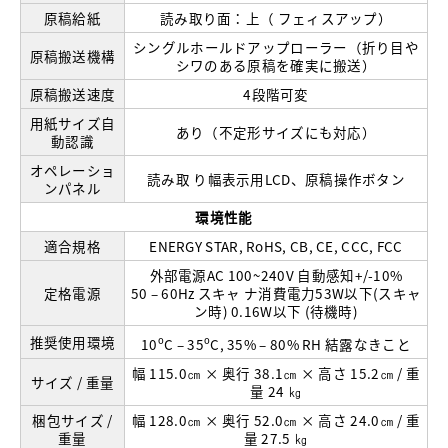
原稿給紙
読み取り面：上（ フェィスアップ）
シングルホールドアップローラー（折り目や
原稿搬送機構
シワのある原稿を確実に搬送）
原稿搬送速度
4段階可変
用紙サイズ自
あり（不定形サイズにも対応）
動認識
オペレーショ
読み取 り幅表示用LCD、原稿操作ボタン
ンパネル
環境性能
適合規格
ENERGY STAR, RoHS, CB, CE, CCC, FCC
外部電源AC 100~240V 自動感知+/-10%
定格電源
50 – 60Hz スキャ ナ消費電力53W以下(スキャ
ン時) 0.16W以下 (待機時)
推奨使用環境
o
o
10
C – 35
C, 35% – 80% RH 結露なきこと
幅 115.0㎝ × 奥行 38.1㎝ × 高さ 15.2㎝ / 重
サイズ / 重量
量 24 ㎏
梱包サイズ /
幅 128.0㎝ × 奥行 52.0㎝ × 高さ 24.0㎝ / 重
重量
量 27.5 ㎏