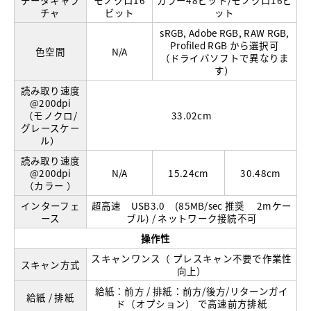
データキャプ
モノクロ16
カラー48ビット/モノクロ16ビ
チャ
ビット
ット
sRGB, Adobe RGB, RAW RGB,
Profiled RGB から選択可
色空間
N/A
（ドライバソフトで異なりま
す）
読み取り速度
@200dpi
（モノクロ/
33.02cm
グレースケー
ル）
読み取り速度
@200dpi
N/A
15.24cm
30.48cm
（カラー ）
インターフェ
超高速 USB3.0 (85MB/sec 推奨 2mケー
ース
ブル) / ネットワーク接続不可
操作性
スキャンワンス（ プレスキャン不要で作業性
スキャン方式
向上）
給紙：前方 / 排紙：前方/後方/リターンガイ
給紙 / 排紙
ド（オプション） で高速前方排紙