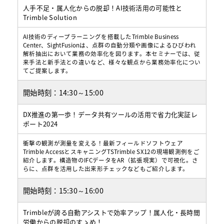
人手不足・属人化からの脱却！AI技術活用の可能性と
Trimble Solution
AI技術のディープラーニングを搭載したTrimble Business
Center、SightFusionは、点群の自動分類や画像によるひびわれ
解析抽出において業務の効率化を図ります。本セミナーでは、従
来手法と新手法との違いなど、様々な観点から業務効率化につい
てご提案します。
開始時刻：
14:30～15:00
DX推進の第一歩！データ共有ツールの活用で省力化実証レ
ポート2024
衝撃の観測が測量を変える！最新フィールドソフトウェア
Trimble AccessとスキャニングTSTrimble SX12の現場観測例をご
紹介します。構造物のIFCデータをAR（拡張現実）で可視化。さ
らに、点群を活用した出来形チェックなどもご紹介します。
開始時刻：
15:30～16:00
Trimbleが誇る自動アシストで効率アップ！属人化・長時間
労働からの脱却のすゝめ！