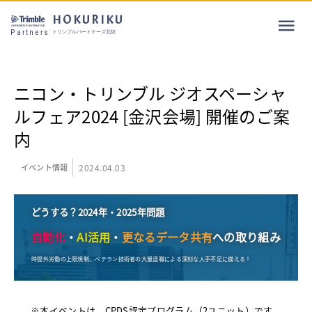
HOKURIKU
Partners
トリンブルパートナーズ北陸
ニコン・トリンブル ジオスペーシャ
ルフェア2024 [金沢会場] 開催のご案
内
イベント情報
2024.04.03
どうする？2024年・2025年問題
自動化
・
AI活用
・
更なるデータ共有
への取り組み
時間外労働の上限規制、ベテラン技術者の大量退職による深刻な人手不足に備える！
※本イベントは、CPDS認定プログラム（2ユニット）です。