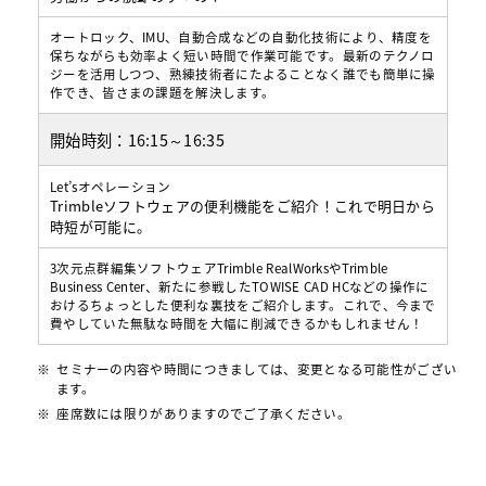
オートロック、IMU、自動合成などの自動化技術により、精度を
保ちながらも効率よく短い時間で作業可能です。最新のテクノロ
ジーを活用しつつ、熟練技術者にたよることなく誰でも簡単に操
作でき、皆さまの課題を解決します。
開始時刻：
16:15～16:35
Let’sオペレーション
Trimbleソフトウェアの便利機能をご紹介！これで明日から
時短が可能に。
3次元点群編集ソフトウェアTrimble RealWorksやTrimble
Business Center、新たに参戦したTOWISE CAD HCなどの操作に
おけるちょっとした便利な裏技をご紹介します。これで、今まで
費やしていた無駄な時間を大幅に削減できるかもしれません！
セミナーの内容や時間につきましては、変更となる可能性がござい
ます。
座席数には限りがありますのでご了承ください。