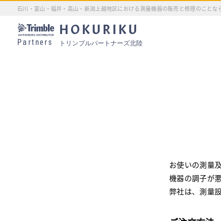
石川・富山・福井・高山・新潟上越地区における測量機器の販売と修理のことな
HOKURIKU
Partners
トリンブルパートナーズ北陸
お使いの測量
機器の調子が
弊社は、測量